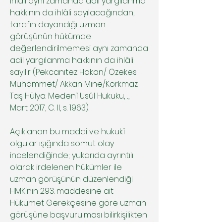
ihlâli aynı zamanda adil yargılanma
hakkının da ihlâli sayılacağından,
tarafın dayandığı uzman
görüşünün hükümde
değerlendirilmemesi aynı zamanda
adil yargılanma hakkının da ihlâli
sayılır (Pekcanıtez Hakan/ Özekes
Muhammet/ Akkan Mine/Korkmaz
Taş Hülya: Medenî Usûl Hukuku, ...,
Mart 2017, C. II, s. 1963).
Açıklanan bu maddi ve hukukî
olgular ışığında somut olay
incelendiğinde; yukarıda ayrıntılı
olarak irdelenen hükümler ile
uzman görüşünün düzenlendiği
HMK'nın 293. maddesine ait
Hükümet Gerekçesine göre uzman
görüşüne başvurulması bilirkişilikten