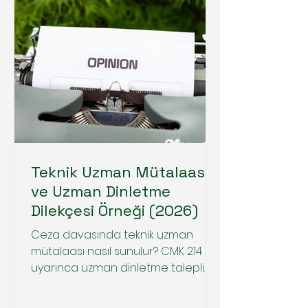
Teknik Uzman Mütalaası
ve Uzman Dinletme
Dilekçesi Örneği (2026)
Ceza davasında teknik uzman
mütalaası nasıl sunulur? CMK 214
uyarınca uzman dinletme talepli
güncel dilekçe örneği ve adli bilişim
raporlarının hukuki değeri.