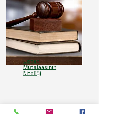
Uzman
Mütalaasının
Niteliği
Atayan Makam: Mahkeme, savcılık
veya icra dairesi gibi yargı makamı
tarafından re'sen (kendiliğinden)
veya tarafların talebi üzerine atanır.
Nitelik: Kamusal bir görev olup,