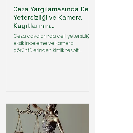
Ceza Yargılamasında Delil
Yetersizliği ve Kamera
Kayıtlarının
İncelenmesi:Emsal
Ceza davalarında delil yetersizliği,
Yargıtay Kararı İncelemesi
eksik inceleme ve kamera
görüntülerinden kimlik tespiti
sorunlarını ele alan 5 kritik Yargıtay
kararını inceledik. 'Şüpheden sanık
yararlanır' ilkesinin teknik detayları
ve beraat kriterleri bu yazıda.