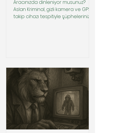
Aracınızda dinleniyor musunuz?
Aslan Kriminal, gizli kamera ve GPS
takip cihazı tespitiyle şüphelerinizi
yok eder. %100 gizlilik garantili hizmet
için tıklayın.