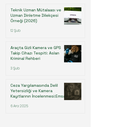
Teknik Uzman Mütalaası ve
Uzman Dinletme Dilekçesi
Örneği (2026)
12 Şub
Araçta Gizli Kamera ve GPS
Takip Cihazı Tespiti: Aslan
Kriminal Rehberi
3 Şub
Ceza Yargılamasında Delil
Yetersizliği ve Kamera
Kayıtlarının İncelenmesi:Emsal
Yargıtay Kararı İncelemesi
6 Ara 2025