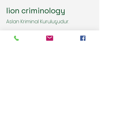
lion criminology
Aslan Kriminal Kuruluşudur.
Aslan Kriminal Türkiye'nin Her İline
Hizmet Vermektedir.