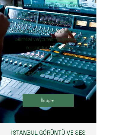
İzmir Uzman Mütalaası, hukuki
bir süreçte kullanılmak
üzere, alanında uzman bir
kişi tarafından hazırlanan
bilimsel veya teknik içerikli bir
rapordur. Bu rapor,
yargılamanın daha sağlıklı
ilerlemesi için somut
olaylara ilişkin uzman görüşü
sunarak davaya ışık tutar.
İletişim
İSTANBUL GÖRÜNTÜ VE SES