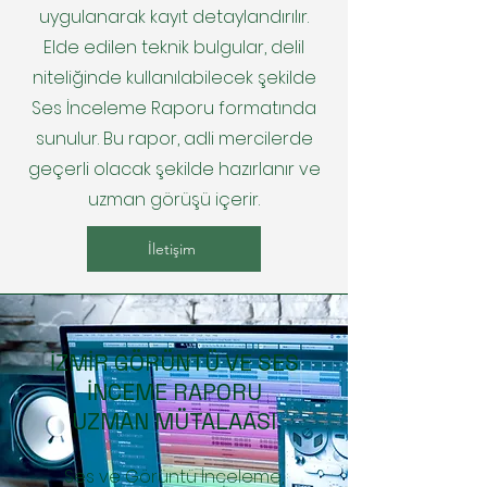
uygulanarak kayıt detaylandırılır.
Elde edilen teknik bulgular, delil
niteliğinde kullanılabilecek şekilde
Ses İnceleme Raporu formatında
sunulur. Bu rapor, adli mercilerde
geçerli olacak şekilde hazırlanır ve
uzman görüşü içerir.
İletişim
İZMİR GÖRÜNTÜ VE SES
İNCEME RAPORU
UZMAN MÜTALAASI
Ses ve Görüntü İnceleme,