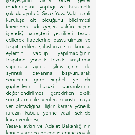
şikayetçinin daha önce genel
müdürlüğünü yaptığı ve husumetli
şekilde ayrıldığı Sıcak Yuva Vakfı isimli
kuruluşa ait olduğunu bildirmesi
karşısında adı geçen vakfın suçun
işlendiği süreçteki yetkilileri tespit
edilerek ifadelerine başvurulması ve
tespit edilen şahıslarca söz konusu
eylemin yapılıp yapılmadığının
tespitine yönelik teknik araştırma
yapılması ayrıca şikayetçinin de
ayrıntılı beyanına başvurularak
sonucuna göre şüpheli ye da
şüphelilerin hukuki durumlarının
değerlendirilmesi gerekirken eksik
soruşturma ile verilen kovuşturmaya
yer olmadığına ilişkin karara yönelik
itirazın kabulü yerine yazılı şekilde
karar verilmesi,
Yasaya aykırı ve Adalet Bakanlığı'nın
kanun yararına bozma istemine dayalı