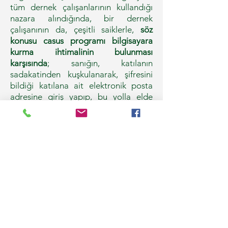
tüm dernek çalışanlarının kullandığı
nazara alındığında, bir dernek
çalışanının da, çeşitli saiklerle,
söz
konusu casus programı bilgisayara
kurma ihtimalinin bulunması
karşısında
; sanığın, katılanın
sadakatinden kuşkulanarak, şifresini
bildiği katılana ait elektronik posta
adresine giriş yapıp, bu yolla elde
ettiği belgeleri boşanma davasına
sunduğuna dair aşamalarda özde
değişmeyen savunmasının aksine,
mahkumiyetine yeter, her türlü
derecede şüpheden uzak, kesin ve
inandırıcı delil bulunmadığı
anlaşılmakla,..."
12. Ceza Dairesi 2019/5470 E.
, 2021/3094 K.
"...a) Sanığın, katılana ait cep