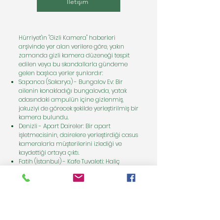
İletişim
Hürriyet'in "Gizli Kamera" haberleri
arşivinde yer alan verilere göre, yakın
zamanda gizli kamera düzeneği tespit
edilen veya bu skandallarla gündeme
gelen başlıca yerler şunlardır:
Sapanca (Sakarya) - Bungalov Ev: Bir
ailenin konakladığı bungalovda, yatak
odasındaki ampulün içine gizlenmiş,
jakuziyi de görecek şekilde yerleştirilmiş bir
kamera bulundu.
Denizli - Apart Daireler: Bir apart
işletmecisinin, dairelere yerleştirdiği casus
kameralarla müşterilerini izlediği ve
kaydettiği ortaya çıktı.
Fatih (İstanbul) - Kafe Tuvaleti: Haliç
manzaralı bir kafenin kadınlar
tuvaletinde klozeti görecek şekilde
yerleştirilmiş bir gizli kamera düzeneği
tespit edildi.
Sultangazi (İstanbul) - Düğün Salonu: Bir
düğün salonunun kadın çalışanları,