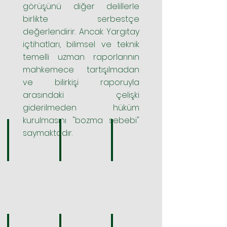
görüşünü diğer delillerle
birlikte serbestçe
değerlendirir. Ancak Yargıtay
içtihatları, bilimsel ve teknik
temelli uzman raporlarının
mahkemece tartışılmadan
ve bilirkişi raporuyla
arasındaki çelişki
giderilmeden hüküm
kurulmasını "bozma sebebi"
saymaktadır.
12. Ceza Dairesi 2014/16714 E. , 2015/591 K.
12. Ceza Dairesi 2025/2223 E. , 2025/8157 K.
12. Ceza Dairesi 2025/6333 E. ,
"Katılan
"...Sanığın
"...İlk
beyanı,
olay
Derece
sanığın
tarihi
Mahkemesince,
aşamalardaki
itibariyle
dosyada
ikrar
eşi
mevcut
içeren
olan
belge