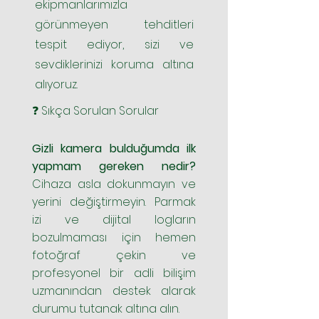
ekipmanlarımızla
görünmeyen tehditleri
tespit ediyor, sizi ve
sevdiklerinizi koruma altına
alıyoruz.
❓ Sıkça Sorulan Sorular
Gizli kamera bulduğumda ilk
yapmam gereken nedir?
Cihaza asla dokunmayın ve
yerini değiştirmeyin. Parmak
izi ve dijital logların
bozulmaması için hemen
fotoğraf çekin ve
profesyonel bir adli bilişim
uzmanından destek alarak
durumu tutanak altına alın.