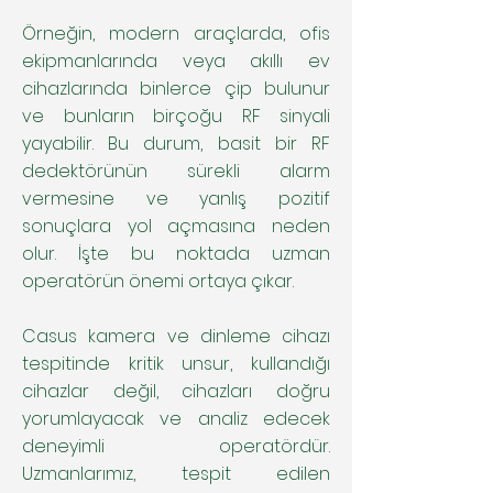
gelen
sırada
cinsel
tarihinden
katılanlara
kabinde
davalı
söz
mahremiyetlerine
geriye
Örneğin, modern araçlarda, ofis
tanıklar
elbiselerini
karşı
konusu
ilişkin
dönük
aracılığı
değiştirmeleri
davacı
ekipmanlarında veya akıllı ev
gizli
özel
2
ile
esnasında
...
kamerayı
hayat
yıllık
cihazlarında binlerce çip bulunur
ulaşarak
gizlice
ile
fark
kapsamındaki
HST
kendisine
görüntüle
...'in
ve bunların birçoğu RF sinyali
edip
görüntülerini
kayıtlarının
istediği
özel
bulunduğu
kaydetmesine
celp
parayı
yayabilir. Bu durum, basit bir RF
görüntülerini
yerden
konu
edilerek
hukuka
dedektörünün sürekli alarm
alıp
olayda,
baz
aykırı
nişanlısına
sanık
istasyon
vermesine ve yanlış pozitif
olarak
gösterdiği
hakkında
ve
kayda
ve
5237
görüşme
sonuçlara yol açmasına neden
aldığı,
yapılan
sayılı
bilgileri
olur. İşte bu noktada uzman
ihbar
TCK'nın
incelenerek
üzerine
134/1-
sanık
operatörün önemi ortaya çıkar.
olay
2.
tarafından
yerine
cümlesindeki
kullanılıp
gelen
görüntü
kullanılmadığı
Casus kamera ve dinleme cihazı
kolluk
veya
belirlenip,
tespitinde kritik unsur, kullandığı
görevlilerince
seslerin
iddia
el
kayded
ve
cihazlar değil, cihazları doğru
savunmanın
yorumlayacak ve analiz edecek
doğruluk
d
deneyimli operatördür.
Uzmanlarımız, tespit edilen