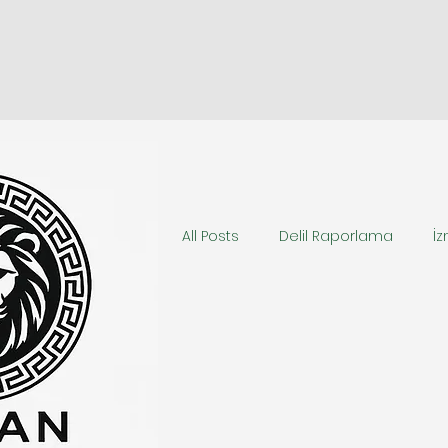
All Posts
Delil Raporlama
İz
balistik inceleme
izmir gi
izmir ses ve görüntü incelemes