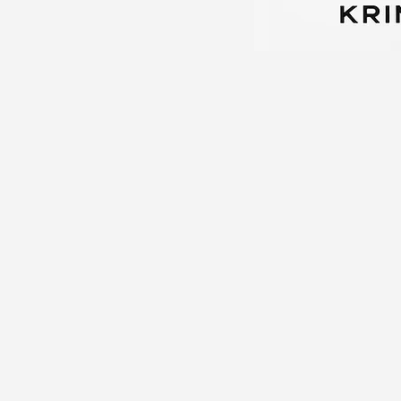
 İtiraz
ı Nedir
ş Kazalarında Kusur Tespiti
Ofiste Gizli Kamera Tespit