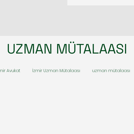
UZMAN MÜTALAASI
mir Avukat
İzmir Uzman Mütalaası
uzman mütalaası
zli kamera arama
izmir gizli dinleme cihazı arama
izmi
i
izmir casus ve zararlı yazılım
izmir babalık testi