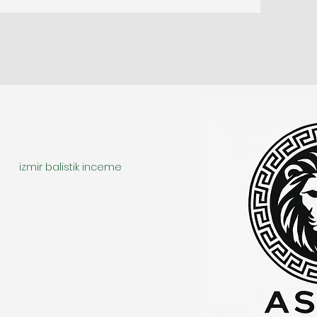
izmir balistik inceme
r imza incelemesi
istanbul böcek arama