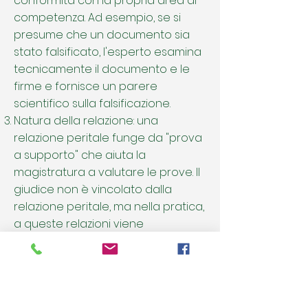
conformità con la propria area di
competenza. Ad esempio, se si
presume che un documento sia
stato falsificato, l'esperto esamina
tecnicamente il documento e le
firme e fornisce un parere
scientifico sulla falsificazione.
Natura della relazione: una
relazione peritale funge da "prova
a supporto" che aiuta la
magistratura a valutare le prove. Il
giudice non è vincolato dalla
relazione peritale, ma nella pratica,
a queste relazioni viene
generalmente attribuito un peso
considerevole. Se il giudice ritiene
la relazione insufficiente, può
richiedere una relazione