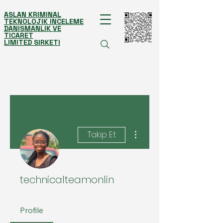
ASLAN KRIMINAL
TEKNOLOJIK INCELEME
DANISMANLIK VE
TICARET
LIMITED SIRKETI
Diğer Eylemler
Takip Et
technicalteamonlin
Profile