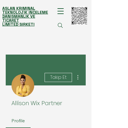
ASLAN KRIMINAL
TEKNOLOJIK INCELEME
DANISMANLIK VE
TICARET
LIMITED SIRKETI
Diğer Eylemler
Takip Et
Allison Wix Partner
Profile