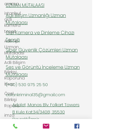
arama
UZMAN MÜTALAASI
istanbul
Adli Bilişim Uzmanlığı Uzman
gizli
Mütalaası
kamera
tespit
Gizli Kamera ve Dinleme Cihazı
Tespiti
Adli Tıp
Uzman
Siber Güvenlik Çözümleri Uzman
Mütalaası
Mütalaası
Adli Bilişim
Ses ve Görüntü İnceleme Uzman
Bilirkişi
Mütalaası
Raporuna
İtiraz
(+90)
530 975 25 50
Özel
aslankriminal35@gmail.com
Bilirkişi
Adalet, Manas Blv. Folkart Towers
Raporu
B Kule Kat:34/3408, 35530
imza
Bayraklı/İzmir
inceleme
raporu