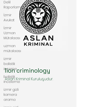
Delil
Raporlama
İzmir
Avukat
İzmir
Uzman
Mütalaası
uzman
mütalaası
izmir
balistik
inceme
lion criminology
balistik
Aslan Kriminal Kuruluşudur.
inceleme
izmir gizli
kamera
arama