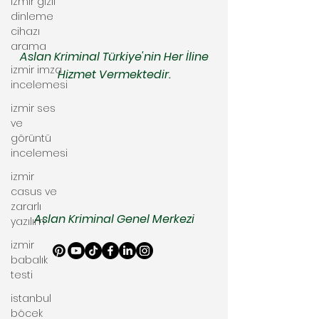
izmir gizli
dinleme
cihazı
arama
Aslan Kriminal Türkiye'nin Her İline
izmir imza
Hizmet Vermektedir.
incelemesi
izmir ses
ve
görüntü
incelemesi
izmir
casus ve
zararlı
Aslan Kriminal Genel Merkezi
yazılım
izmir
babalık
testi
istanbul
böcek