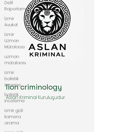
Delil
Raporlama
İzmir
Avukat
İzmir
Uzman
Mütalaası
uzman
mütalaası
izmir
balistik
inceme
lion criminology
balistik
Aslan Kriminal Kuruluşudur.
inceleme
izmir gizli
kamera
arama