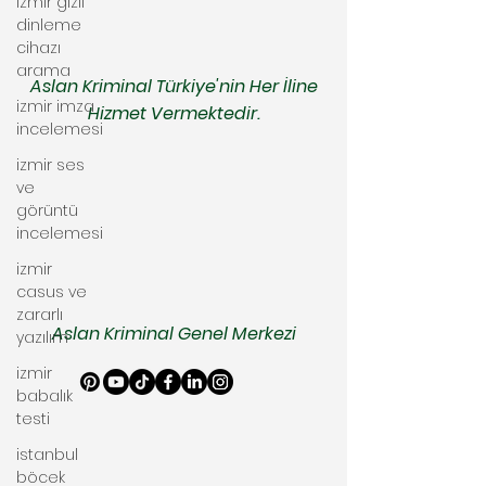
izmir gizli
dinleme
cihazı
arama
Aslan Kriminal Türkiye'nin Her İline
izmir imza
Hizmet Vermektedir.
incelemesi
izmir ses
ve
görüntü
incelemesi
izmir
casus ve
zararlı
Aslan Kriminal Genel Merkezi
yazılım
izmir
babalık
testi
istanbul
böcek