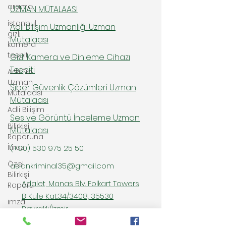
arama
UZMAN MÜTALAASI
istanbul
Adli Bilişim Uzmanlığı Uzman
gizli
Mütalaası
kamera
tespit
Gizli Kamera ve Dinleme Cihazı
Tespiti
Adli Tıp
Uzman
Siber Güvenlik Çözümleri Uzman
Mütalaası
Mütalaası
Adli Bilişim
Ses ve Görüntü İnceleme Uzman
Bilirkişi
Mütalaası
Raporuna
İtiraz
(+90)
530 975 25 50
Özel
aslankriminal35@gmail.com
Bilirkişi
Adalet, Manas Blv. Folkart Towers
Raporu
B Kule Kat:34/3408, 35530
imza
Bayraklı/İzmir
inceleme
raporu