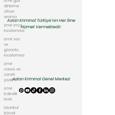
izmir gizli
dinleme
cihazı
arama
Aslan Kriminal Türkiye'nin Her İline
izmir imza
Hizmet Vermektedir.
incelemesi
izmir ses
ve
görüntü
incelemesi
izmir
casus ve
zararlı
Aslan Kriminal Genel Merkezi
yazılım
izmir
babalık
testi
istanbul
böcek