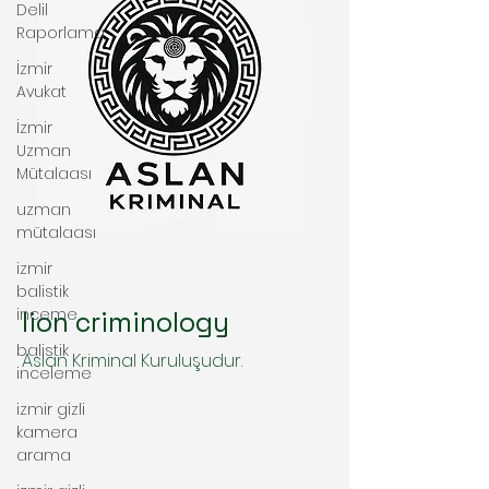
Delil
Raporlama
İzmir
Avukat
İzmir
Uzman
Mütalaası
uzman
mütalaası
izmir
balistik
inceme
lion criminology
balistik
Aslan Kriminal Kuruluşudur.
inceleme
izmir gizli
kamera
arama