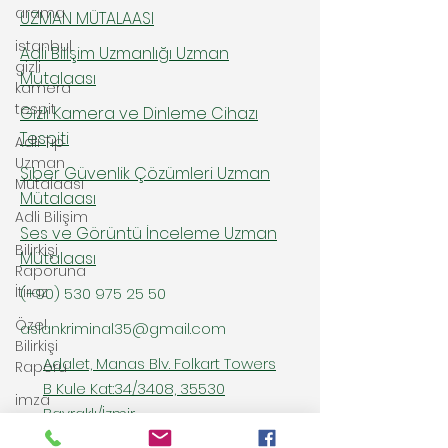
arama
UZMAN MÜTALAASI
istanbul
Adli Bilişim Uzmanlığı Uzman
gizli
Mütalaası
kamera
tespit
Gizli Kamera ve Dinleme Cihazı
Tespiti
Adli Tıp
Uzman
Siber Güvenlik Çözümleri Uzman
Mütalaası
Mütalaası
Adli Bilişim
Ses ve Görüntü İnceleme Uzman
Bilirkişi
Mütalaası
Raporuna
İtiraz
(+90)
530 975 25 50
Özel
aslankriminal35@gmail.com
Bilirkişi
Adalet, Manas Blv. Folkart Towers
Raporu
B Kule Kat:34/3408, 35530
imza
Bayraklı/İzmir
inceleme
raporu