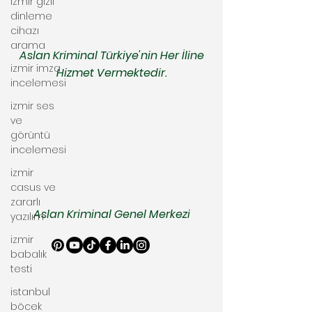
izmir gizli
dinleme
cihazı
arama
Aslan Kriminal Türkiye'nin Her İline
izmir imza
Hizmet Vermektedir.
incelemesi
izmir ses
ve
görüntü
incelemesi
izmir
casus ve
zararlı
Aslan Kriminal Genel Merkezi
yazılım
izmir
babalık
testi
istanbul
böcek