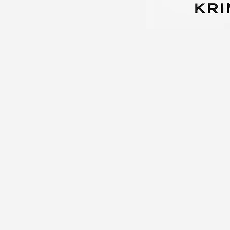
 İtiraz
ı Nedir
ş Kazalarında Kusur Tespiti
Ofiste Gizli Kamera Tespit