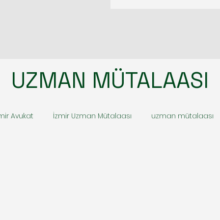
UZMAN MÜTALAASI
mir Avukat
İzmir Uzman Mütalaası
uzman mütalaası
zli kamera arama
izmir gizli dinleme cihazı arama
izmi
i
izmir casus ve zararlı yazılım
izmir babalık testi