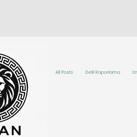
All Posts
Delil Raporlama
İz
balistik inceleme
izmir gi
izmir ses ve görüntü incelemes