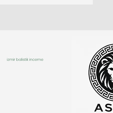
izmir balistik inceme
r imza incelemesi
istanbul böcek arama