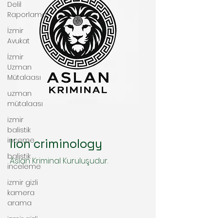
Delil
Raporlama
İzmir
Avukat
İzmir
Uzman
Mütalaası
uzman
mütalaası
izmir
balistik
inceme
lion criminology
balistik
Aslan Kriminal Kuruluşudur.
inceleme
izmir gizli
kamera
arama