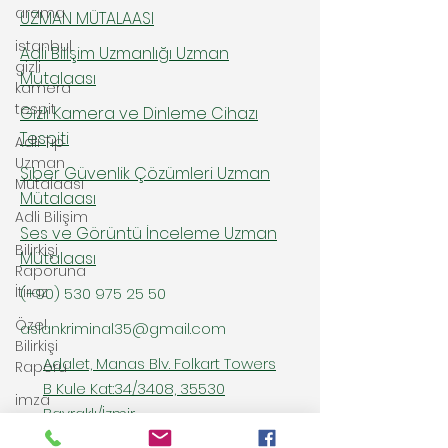
arama
UZMAN MÜTALAASI
istanbul
Adli Bilişim Uzmanlığı Uzman
gizli
Mütalaası
kamera
tespit
Gizli Kamera ve Dinleme Cihazı
Tespiti
Adli Tıp
Uzman
Siber Güvenlik Çözümleri Uzman
Mütalaası
Mütalaası
Adli Bilişim
Ses ve Görüntü İnceleme Uzman
Bilirkişi
Mütalaası
Raporuna
İtiraz
(+90)
530 975 25 50
Özel
aslankriminal35@gmail.com
Bilirkişi
Adalet, Manas Blv. Folkart Towers
Raporu
B Kule Kat:34/3408, 35530
imza
Bayraklı/İzmir
inceleme
raporu