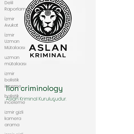
Delil
Raporlama
İzmir
Avukat
İzmir
Uzman
Mütalaası
uzman
mütalaası
izmir
balistik
inceme
lion criminology
balistik
Aslan Kriminal Kuruluşudur.
inceleme
izmir gizli
kamera
arama