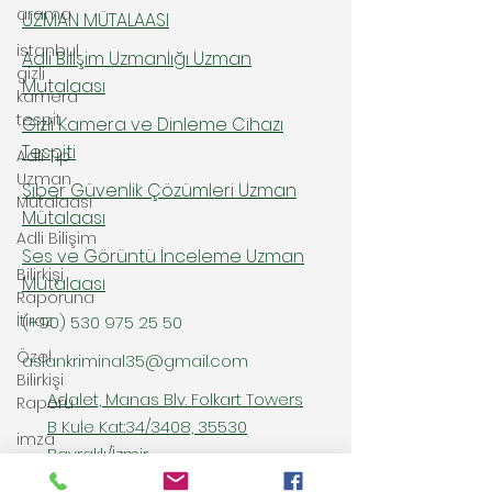
arama
UZMAN MÜTALAASI
istanbul
Adli Bilişim Uzmanlığı Uzman
gizli
Mütalaası
kamera
tespit
Gizli Kamera ve Dinleme Cihazı
Tespiti
Adli Tıp
Uzman
Siber Güvenlik Çözümleri Uzman
Mütalaası
Mütalaası
Adli Bilişim
Ses ve Görüntü İnceleme Uzman
Bilirkişi
Mütalaası
Raporuna
İtiraz
(+90)
530 975 25 50
Özel
aslankriminal35@gmail.com
Bilirkişi
Adalet, Manas Blv. Folkart Towers
Raporu
B Kule Kat:34/3408, 35530
imza
Bayraklı/İzmir
inceleme
raporu