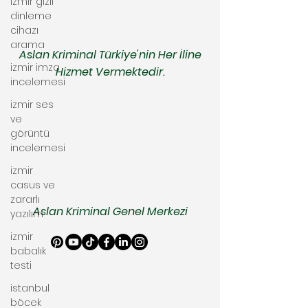
izmir gizli
dinleme
cihazı
arama
Aslan Kriminal Türkiye'nin Her İline
izmir imza
Hizmet Vermektedir.
incelemesi
izmir ses
ve
görüntü
incelemesi
izmir
casus ve
zararlı
Aslan Kriminal Genel Merkezi
yazılım
izmir
babalık
testi
istanbul
böcek