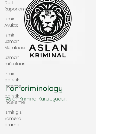
Delil
Raporlama
İzmir
Avukat
İzmir
Uzman
Mütalaası
uzman
mütalaası
izmir
balistik
inceme
lion criminology
balistik
Aslan Kriminal Kuruluşudur.
inceleme
izmir gizli
kamera
arama