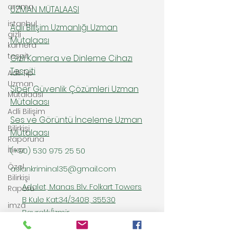
arama
UZMAN MÜTALAASI
istanbul
Adli Bilişim Uzmanlığı Uzman
gizli
Mütalaası
kamera
tespit
Gizli Kamera ve Dinleme Cihazı
Tespiti
Adli Tıp
Uzman
Siber Güvenlik Çözümleri Uzman
Mütalaası
Mütalaası
Adli Bilişim
Ses ve Görüntü İnceleme Uzman
Bilirkişi
Mütalaası
Raporuna
İtiraz
(+90)
530 975 25 50
Özel
aslankriminal35@gmail.com
Bilirkişi
Adalet, Manas Blv. Folkart Towers
Raporu
B Kule Kat:34/3408, 35530
imza
Bayraklı/İzmir
inceleme
raporu