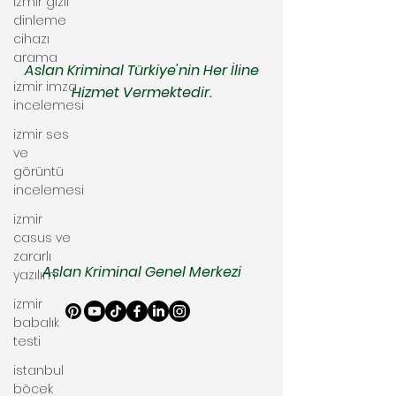
izmir gizli
dinleme
cihazı
arama
Aslan Kriminal Türkiye'nin Her İline
izmir imza
Hizmet Vermektedir.
incelemesi
izmir ses
ve
görüntü
incelemesi
izmir
casus ve
zararlı
Aslan Kriminal Genel Merkezi
yazılım
izmir
babalık
testi
istanbul
böcek