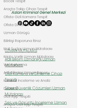
Böcek Tespit
Araçta Takip Cihazı Tespit
Aslan Kriminal Genel Merkezi
Ofiste Gizli Kamera Tespit
Ofiste Dinleme Cihazı Tespit
Uzman Görüşü
Bilirkişi Raporuna İtiraz
Mali Suçlar Uzman Mütalaası
UZMAN MÜTALAASI
Kripto Varlık Uzman Mütalaası
Adli Bilişim Uzmanlığı Uzman
Veri Kurtarma
Mütalaası
Adli Bilimler Uzman Raporu
Gizli Kamera ve Dinleme Cihazı
Tespiti
Kriminal İnceleme ve Analiz
Siber Güvenlik Çözümleri Uzman
Dedektif
Mütalaası
Gizli Ayıp Tespiti
Ses ve Görüntü İnceleme Uzman
Araçta Gizli Ayıp Tespiti