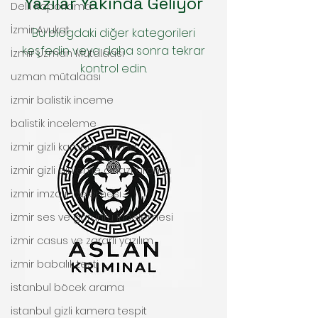
Yazılar Yakında Geliyor
Delil Raporlama
İzmir Avukat
Bu blogdaki diğer kategorileri
keşfedin veya daha sonra tekrar
İzmir Uzman Mütalaası
kontrol edin.
uzman mütalaası
izmir balistik inceme
balistik inceleme
izmir gizli kamera arama
izmir gizli dinleme cihazı arama
izmir imza incelemesi
izmir ses ve görüntü incelemesi
izmir casus ve zararlı yazılım
izmir babalık testi
istanbul böcek arama
istanbul gizli kamera tespit